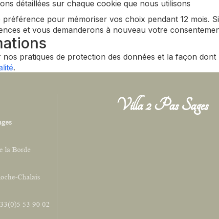
ons détaillées sur chaque cookie que nous utilisons
préférence pour mémoriser vos choix pendant 12 mois. Si 
rences et vous demanderons à nouveau votre consentemen
mations
 nos pratiques de protection des données et la façon dont 
lité
.
Villa 2 Pas Sages
ages
e la Borde
Roche-Chalais
+33(0)5 53 90 02