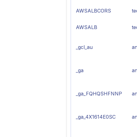
AWSALBCORS
te
AWSALB
te
_gcl_au
an
_ga
an
_ga_FQHQSHFNNP
an
_ga_4X1614E0SC
an