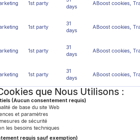
rketing
1st party
ABoost cookies, Tra
days
31
rketing
1st party
ABoost cookies, Tra
days
31
rketing
1st party
ABoost cookies, Tra
days
31
rketing
1st party
ABoost cookies, Tra
days
Cookies que Nous Utilisons :
iels (Aucun consentement requis)
alité de base du site Web
ences et paramètres
mesures de sécurité
on les besoins techniques
tement requis sauf exemption)