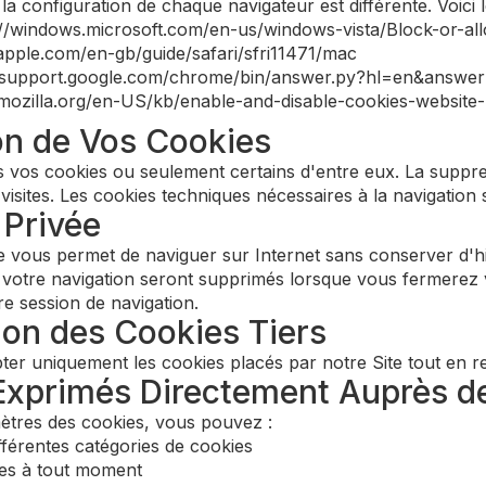
la configuration de chaque navigateur est différente. Voici 
p://windows.microsoft.com/en-us/windows-vista/Block-or-al
.apple.com/en-gb/guide/safari/sfri11471/mac
//support.google.com/chrome/bin/answer.py?hl=en&answ
t.mozilla.org/en-US/kb/enable-and-disable-cookies-website
on de Vos Cookies
vos cookies ou seulement certains d'entre eux. La suppres
 visites. Les cookies techniques nécessaires à la navigation se
 Privée
e vous permet de naviguer sur Internet sans conserver d'hi
votre navigation seront supprimés lorsque vous fermerez v
tre session de navigation.
ion des Cookies Tiers
er uniquement les cookies placés par notre Site tout en ref
 Exprimés Directement Auprès d
ètres des cookies, vous pouvez :
fférentes catégories de cookies
ces à tout moment