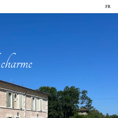
FR
 charme