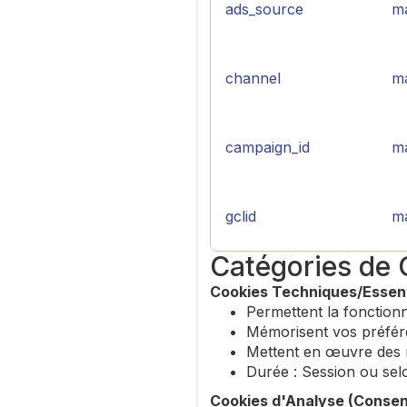
ads_source
ma
channel
ma
campaign_id
ma
gclid
ma
Catégories de 
Cookies Techniques/Essent
Permettent la fonctionn
Mémorisent vos préfér
Mettent en œuvre des 
Durée : Session ou sel
Cookies d'Analyse (Consen